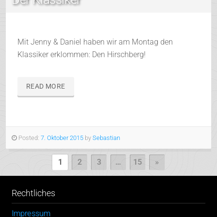
Mit Jenny & Daniel haben wir am Montag den
Klassiker erklommen: Den Hirschberg!
READ MORE
Posted:
7. Oktober 2015
by
Sebastian
1
2
3
…
15
»
Rechtliches
Impressum